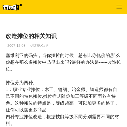
专区_《航海世纪》
>
综合经验
>
正文
改造摊位的相关知识
2007-12-03
ヅ頽廢〆aㄗ
塞维利亚的码头，当你摆摊的时候，总有比你低价的,那么
你想在那么多摊位中凸显出来吗?最好的办法是------改造摊
位。
摊位分为两种。
1：职业专业摊位：木工、缝纫、冶金师、铸造师都有自
己不同的特色摊位,摊位样式随你加工等级不同而各有特
色。这种摊位的特点是，等级越高，可以加更多的格子，
让你可以摆更多商品。
四种专业摊位改造，根据技能等级不同分别需要不同的材
料。