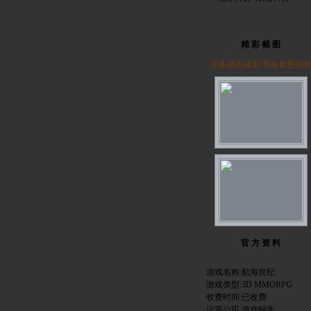
精 彩 截 图
更多精彩摄影
我有截图投
官 方 资 料
·游戏名称:航海世纪
·游戏类型:3D MMORPG
·收费时间:已收费
·运营公司:游戏蜗牛