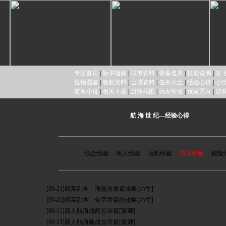
专区首页
|
新手指南
|
城市资料
|
装备道具
|
技能说明
|
发 
怪物图鉴
|
舰船资料
|
合成资料
|
任务大全
|
经验心得
|
心
航海小说
|
相关下载
|
游戏截图
|
玩家帮派
|
玩家照片
|
游
航 海 世 纪---经验心得
综合经验
商人经验
后勤经验
战斗经验
探险
[09-21]
精英副本－海盗老巢篇攻略
[の牛]
[09-21]
精英副本－金字塔篇的攻略
[の牛]
[09-11]
新人航海战船指导篇
[紫卿]
[09-11]
新人航海陆战指导篇
[紫卿]