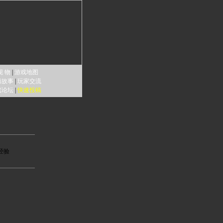
现 物
|
游戏地图
情故事
|
玩家交流
戏论坛
|
快速投稿
经验