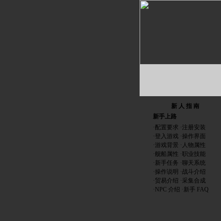
新 人 指 南
新手上路
·
配置要求
·
注册安装
·
登入游戏
·
操作界面
·
游戏背景
·
人物属性
·
舰船属性
·
职业技能
·
新手任务
·
聊天系统
·
操作说明
·
战斗介绍
·
贸易介绍
·
采集合成
·
NPC 介绍
·
新手 FAQ