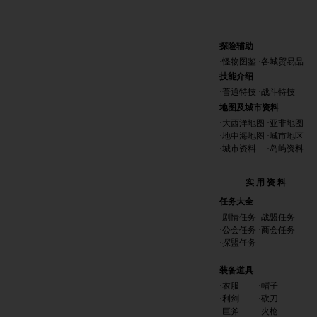
探险辅助
·
怪物图鉴
·
各城贸易品
技能介绍
·
普通特技
·
战斗特技
地图及城市资料
·
大西洋地图
·
亚非地图
·
地中海地图
·
城市地区
·
城市资料
·
岛屿资料
实 用 资 料
任务大全
·
剧情任务
·
战盟任务
·
公会任务
·
商会任务
·
探盟任务
装备道具
·
衣服
·
帽子
·
利剑
·
砍刀
·
巨斧
·
火枪