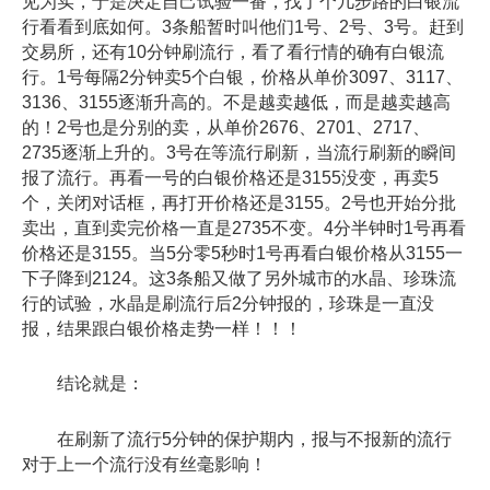
见为实，于是决定自己试验一番，找了个几步路的白银流
行看看到底如何。3条船暂时叫他们1号、2号、3号。赶到
交易所，还有10分钟刷流行，看了看行情的确有白银流
行。1号每隔2分钟卖5个白银，价格从单价3097、3117、
3136、3155逐渐升高的。不是越卖越低，而是越卖越高
的！2号也是分别的卖，从单价2676、2701、2717、
2735逐渐上升的。3号在等流行刷新，当流行刷新的瞬间
报了流行。再看一号的白银价格还是3155没变，再卖5
个，关闭对话框，再打开价格还是3155。2号也开始分批
卖出，直到卖完价格一直是2735不变。4分半钟时1号再看
价格还是3155。当5分零5秒时1号再看白银价格从3155一
下子降到2124。这3条船又做了另外城市的水晶、珍珠流
行的试验，水晶是刷流行后2分钟报的，珍珠是一直没
报，结果跟白银价格走势一样！！！
结论就是：
在刷新了流行5分钟的保护期内，报与不报新的流行
对于上一个流行没有丝毫影响！