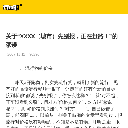
专区_《航海世纪》
>
心情故事
>
正文
关于“XXXX（城市）先别报，正在赶路！”的
谬误
2007-11-11
80286
一、 流行物的价格
昨天3开跑商，刚卖完流行货，就刷了新的流行，见
有好的高货流行就顺手报了，让跑商的好有个新的目标。
接到私聊“都说了先别报了，你怎么这样？”，答“对不起，
开车没看到公聊”，问对方“价格如何？”，对方说“您说
呢？”，我问“价格到底如何？”对方“.........”。自己做错了
事，郁闷啊......。以前从一些关于航海的文章里看到过，报
流行对价格没有影响的，不知是不是有误。耳听是虚，眼