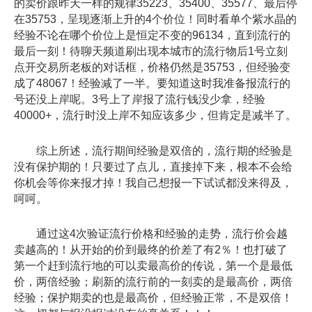
的卖价跟昨天一样的规律35223、35400、35577、最后停
在35753，呈现逐渐上升的4个价位！同时看单个紫水晶的
经验不论在哪个价位上是恒定不变的96134，直到流行的
最后一刻！待聊天频道刷出现本城市的流行物后1号立刻
点开交易所老板的对话框，价格仍然是35753，但经验变
成了48067！经验减了一半。要知道这时我准备报流行的
号还没上岸呢。3号上了岸报了流行钱没少拿，经验
40000+，流行时没上岸不知应该多少，但肯定是减半了。
综上所述，流行期间经验是双倍的，流行期的经验是
没有保护期的！只要过了点儿，直接掉下来，根本不会给
你机会等你来报才掉！我自己想报一下试试都没来得及，
呵呵。
通过这4次验证流行价格和经验的走势，流行价会越
卖越高的！从开始的价到最终的价差了有2％！也打破了
第一个赶到流行地的可以卖最高价的传说，第一个是最低
价，两倍经验；刷新的流行前的一刻卖的是最高价，两倍
经验；保护期卖的也是最高价，但经验正常，不是双倍！