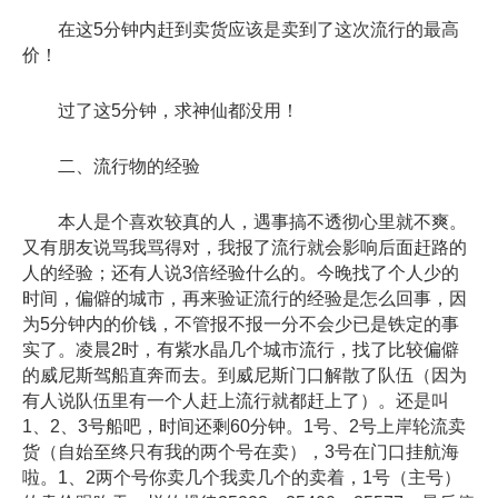
在这5分钟内赶到卖货应该是卖到了这次流行的最高
价！
过了这5分钟，求神仙都没用！
二、流行物的经验
本人是个喜欢较真的人，遇事搞不透彻心里就不爽。
又有朋友说骂我骂得对，我报了流行就会影响后面赶路的
人的经验；还有人说3倍经验什么的。今晚找了个人少的
时间，偏僻的城市，再来验证流行的经验是怎么回事，因
为5分钟内的价钱，不管报不报一分不会少已是铁定的事
实了。凌晨2时，有紫水晶几个城市流行，找了比较偏僻
的威尼斯驾船直奔而去。到威尼斯门口解散了队伍（因为
有人说队伍里有一个人赶上流行就都赶上了）。还是叫
1、2、3号船吧，时间还剩60分钟。1号、2号上岸轮流卖
货（自始至终只有我的两个号在卖），3号在门口挂航海
啦。1、2两个号你卖几个我卖几个的卖着，1号（主号）