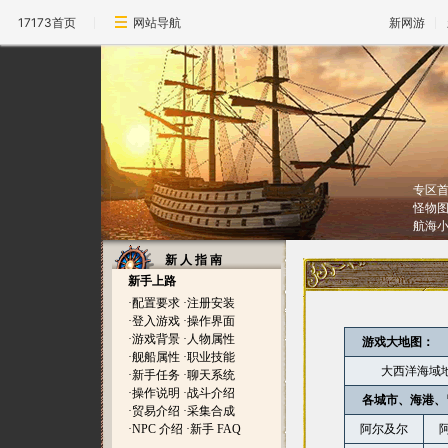
17173首页
网站导航
新网游
专区
怪物
航海
新 人 指 南
新手上路
·
配置要求
·
注册安装
·
登入游戏
·
操作界面
·
游戏背景
·
人物属性
游戏大地图：
·
舰船属性
·
职业技能
大西洋海域
·
新手任务
·
聊天系统
·
操作说明
·
战斗介绍
各城市、海港、
·
贸易介绍
·
采集合成
·
NPC 介绍
·
新手 FAQ
阿尔及尔