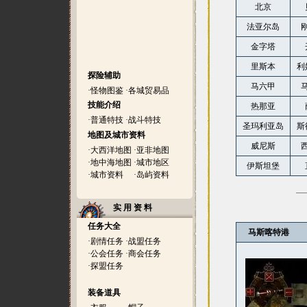
北京
法亚尔岛
金字塔
里斯本
利
探险辅助
马六甲
·
怪物图鉴
·
各城贸易品
技能介绍
热那亚
·
普通特技
·
战斗特技
圣玛利亚岛
斯
地图及城市资料
威尼斯
·
大西洋地图
·
亚非地图
·
地中海地图
·
城市地区
伊斯坦堡
·
城市资料
·
岛屿资料
实 用 资 料
任务大全
马斯喀特港
·
剧情任务
·
战盟任务
·
公会任务
·
商会任务
·
探盟任务
装备道具