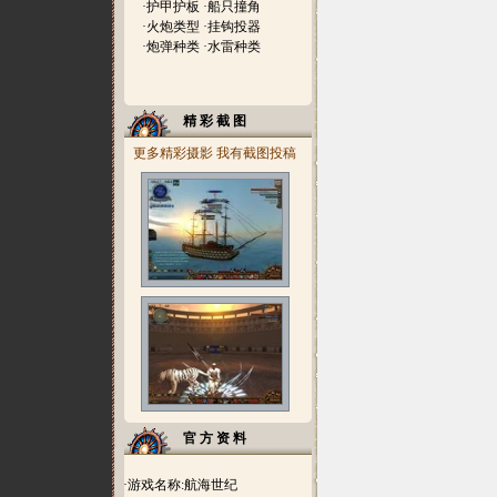
·
护甲护板
·
船只撞角
·
火炮类型
·
挂钩投器
·
炮弹种类
·
水雷种类
精 彩 截 图
更多精彩摄影
我有截图投稿
官 方 资 料
·游戏名称:航海世纪