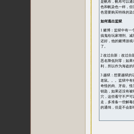
是帆布，帆布可以通
色和帆染色一样，但
色需要购买特殊的染
如何逃出监狱
1 赌博：监狱中有
搞鬼给玩家增刑、减
还好，他的赌博游戏
了。
2 改过自新：改过
恶名降低到零；如果
利，所以作为海盗的
3 越狱：想要越狱
老鼠。。。监狱中有
奇怪的肉、牙齿。怪
钥匙，如果还没有被
穴，这些看守不严可
走，多准备一些解毒
的通缉，但是不会影