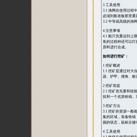
3 工具使用
3.1 渔网在使用
必须到船老板那里重
3.2 中等或高级
4 注意事项
4.1 船只负重达
鱼的过程种还可以打
原料进行合成。
如何进行挖矿：
1 挖矿概述
1.1 挖矿是通过
器、护甲、撞角、船
2 挖矿前提
2.1 挖矿首先要和
技和一个劣质铁镐。
3 挖矿方法
3.1 挖矿的资源
集的区域，装备铁镐
掘的状态，鼠标左键
4 工具使用