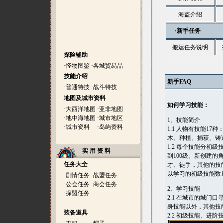
海盗介绍
·新手任务
搬运任务说明
探险辅助
·
怪物图鉴
·
各城贸易品
技能介绍
新手FAQ
·
普通特技
·
战斗特技
地图及城市资料
如何学习技能：
·
大西洋地图
·
亚非地图
·
地中海地图
·
城市地区
1、技能简介
·
城市资料
·
岛屿资料
1.1 人物有技能1
木、种植、捕获、铸
1.2 每个技能分初
实 用 资 料
到100级。新创建
任务大全
才、徒手，其他的技
以学习的初级技能数
·
剧情任务
·
战盟任务
·
公会任务
·
商会任务
2、学习技能
·
探盟任务
2.1 在城市的城
身技能以外，其他技
装备道具
2.2 初级技能、进