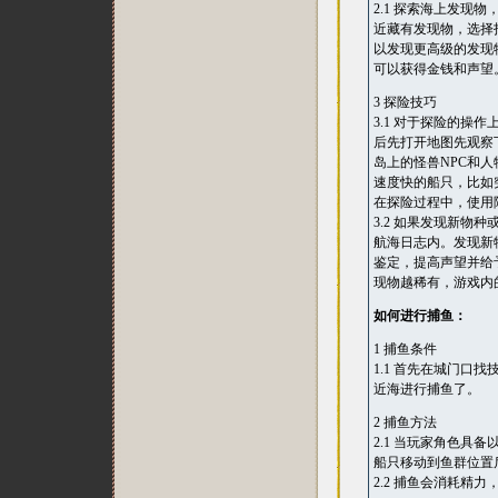
2.1 探索海上发
近藏有发现物，选择
以发现更高级的发现
可以获得金钱和声望
3 探险技巧
3.1 对于探险的
后先打开地图先观察
岛上的怪兽NPC和
速度快的船只，比如
在探险过程中，使用
3.2 如果发现新
航海日志内。发现新
鉴定，提高声望并给
现物越稀有，游戏内
如何进行捕鱼：
1 捕鱼条件
1.1 首先在城门
近海进行捕鱼了。
2 捕鱼方法
2.1 当玩家角色具
船只移动到鱼群位置
2.2 捕鱼会消耗