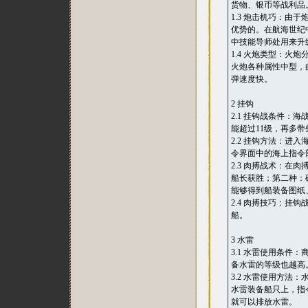
货物、银币等战利品
1.3 炮击机巧：
优势的。在航海世纪
中技能导师处用来升
1.4 火炮类型：
火炮各种属性中型，
弹速度快。
2 挂钩
2.1 挂钩战条件：
能超过11级，再多
2.2 挂钩方法：
令界面中的海上指令
2.3 肉搏战术：
船长获胜；第二种：
能够得到船装备图纸
2.4 肉搏技巧：
船。
3 水雷
3.1 水雷使用条
备水雷的等级也越高
3.2 水雷使用方
水雷装备船只上，指
就可以排放水雷。