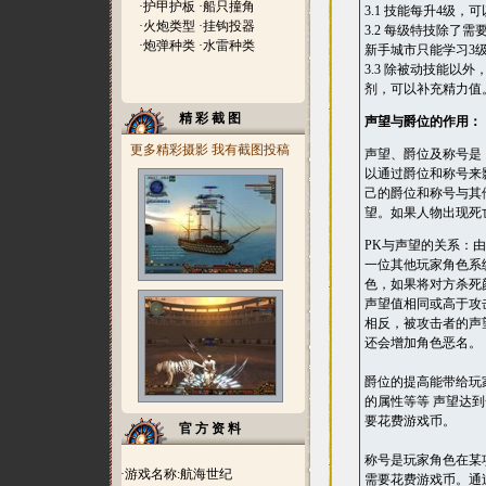
·
护甲护板
·
船只撞角
3.1 技能每升4级
·
火炮类型
·
挂钩投器
3.2 每级特技除
·
炮弹种类
·
水雷种类
新手城市只能学习3
3.3 除被动技能
剂，可以补充精力值
精 彩 截 图
声望与爵位的作用：
更多精彩摄影
我有截图投稿
声望、爵位及称号是
以通过爵位和称号来
己的爵位和称号与其
望。如果人物出现死
PK与声望的关系：
一位其他玩家角色系
色，如果将对方杀死
声望值相同或高于攻
相反，被攻击者的声
还会增加角色恶名。
爵位的提高能带给玩
的属性等等 声望达
要花费游戏币。
官 方 资 料
称号是玩家角色在某
·游戏名称:航海世纪
需要花费游戏币。通