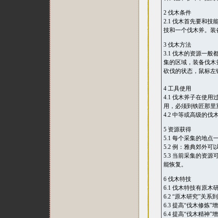
2 伐木条件
2.1 伐木首先要和
技和一个伐木斧。装
3 伐木方法
3.1 伐木的资源
集的区域，装备伐木
砍伐的状态，鼠标左
4 工具使用
4.1 伐木斧子在
用，必须到铁匠那里
4.2 中等或高级
5 资源获得
5.1 每个采集的
5.2 例：雅典郊外
5.3 当前采集的
能恢复。
6 伐木特技
6.1 伐木特技有原
6.2 “原木研究”关
6.3 提高“伐木修
6.4 提高“伐木精