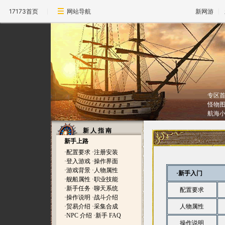
17173首页
网站导航
新网游
专区
怪物
航海
新 人 指 南
新手上路
·
配置要求
·
注册安装
·
登入游戏
·
操作界面
·
游戏背景
·
人物属性
·新手入门
·
舰船属性
·
职业技能
·
新手任务
·
聊天系统
配置要求
·
操作说明
·
战斗介绍
·
贸易介绍
·
采集合成
人物属性
·
NPC 介绍
·
新手 FAQ
操作说明