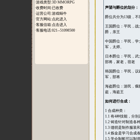
·游戏类型:3D MMORPG
声望与爵位的划分：
·收费时间:已收费
·运营公司:游戏蜗牛
爵位共分为13级，
·官方网站:
点此进入
·客服信箱:
点击进入
王国爵位：平民，战
·客服电话:021--51098500
爵，亲王
中国爵位：平民，学
军，太师、
日本爵位：平民，武
部将，家老，宿老
韩国爵位：平民，议
军，部将
海盗爵位：游民，瘸
盗，海盗王
如何进行合成：
1 合成种类：
1.1 有4种技能，
1.2 铸造针对制造
1.3 缝纫是制作服
1.4 炼金是学习合成
1.5 学会制船可以