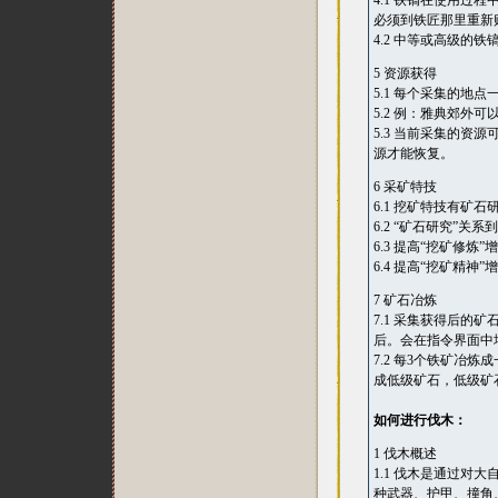
4.1 铁镐在使用
必须到铁匠那里重新
4.2 中等或高级
5 资源获得
5.1 每个采集的
5.2 例：雅典郊外
5.3 当前采集的
源才能恢复。
6 采矿特技
6.1 挖矿特技有矿
6.2 “矿石研究”关
6.3 提高“挖矿修
6.4 提高“挖矿精
7 矿石冶炼
7.1 采集获得后
后。会在指令界面中
7.2 每3个铁矿冶
成低级矿石，低级矿
如何进行伐木：
1 伐木概述
1.1 伐木是通过
种武器、护甲、撞角