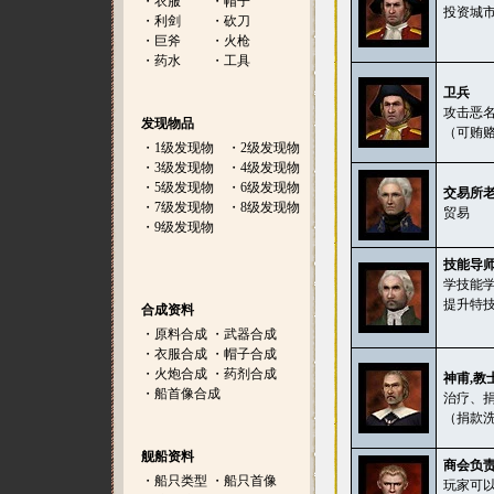
・
衣服
・
帽子
投资城
・
利剑
・
砍刀
・
巨斧
・
火枪
・
药水
・
工具
卫兵
攻击恶名
发现物品
（可贿
・
1级发现物
・
2级发现物
・
3级发现物
・
4级发现物
・
5级发现物
・
6级发现物
交易所
・
7级发现物
・
8级发现物
贸易
・
9级发现物
技能导
学技能
提升特
合成资料
・
原料合成
・
武器合成
・
衣服合成
・
帽子合成
・
火炮合成
・
药剂合成
神甫,教
・
船首像合成
治疗、
（捐款
舰船资料
商会负
・
船只类型
・
船只首像
玩家可