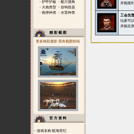
・
护甲护板
・
船只撞角
并能接
・
火炮类型
・
挂钩投器
・
炮弹种类
・
水雷种类
工会负
玩家可
并能在
精 彩 截 图
更多精彩摄影
我有截图投稿
官 方 资 料
・游戏名称:航海世纪