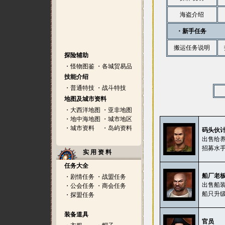
海盗介绍
・新手任务
搬运任务说明
探险辅助
・
怪物图鉴
・
各城贸易品
技能介绍
・
普通特技
・
战斗特技
地图及城市资料
・
大西洋地图
・
亚非地图
・
地中海地图
・
城市地区
・
城市资料
・
岛屿资料
码头伙
出售给
招募水
实 用 资 料
任务大全
船厂老
・
剧情任务
・
战盟任务
出售船
・
公会任务
・
商会任务
船只升
・
探盟任务
装备道具
官员