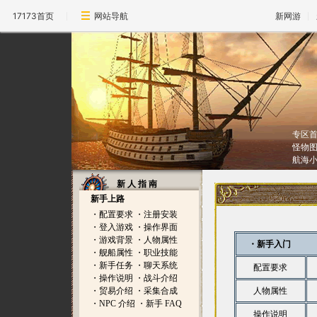
17173首页
网站导航
新网游
专区
怪物
航海
新 人 指 南
新手上路
・
配置要求
・
注册安装
・
登入游戏
・
操作界面
・
游戏背景
・
人物属性
・新手入门
・
舰船属性
・
职业技能
・
新手任务
・
聊天系统
配置要求
・
操作说明
・
战斗介绍
・
贸易介绍
・
采集合成
人物属性
・
NPC 介绍
・
新手 FAQ
操作说明