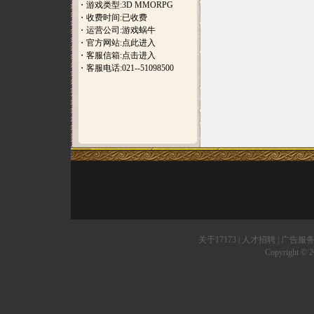
・游戏类型:3D MMORPG
・收费时间:已收费
・运营公司:游戏蜗牛
・官方网站:
点此进入
・客服信箱:
点击进入
・客服电话:021--51098500
关于17173
|
人才招聘
|
广告服
Copyright © 20