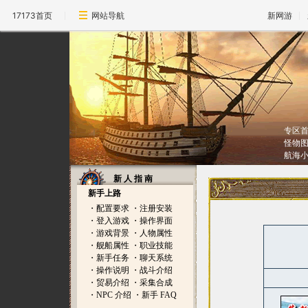
17173首页
网站导航
新网游
专区
怪物
航海
新 人 指 南
新手上路
・
配置要求
・
注册安装
・
登入游戏
・
操作界面
・
游戏背景
・
人物属性
・
舰船属性
・
职业技能
・
新手任务
・
聊天系统
・
操作说明
・
战斗介绍
・
贸易介绍
・
采集合成
・
NPC 介绍
・
新手 FAQ