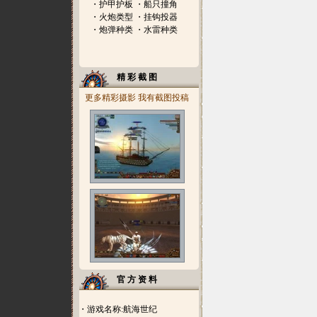
・
护甲护板
・
船只撞角
・
火炮类型
・
挂钩投器
・
炮弹种类
・
水雷种类
精 彩 截 图
更多精彩摄影
我有截图投稿
官 方 资 料
・游戏名称:航海世纪