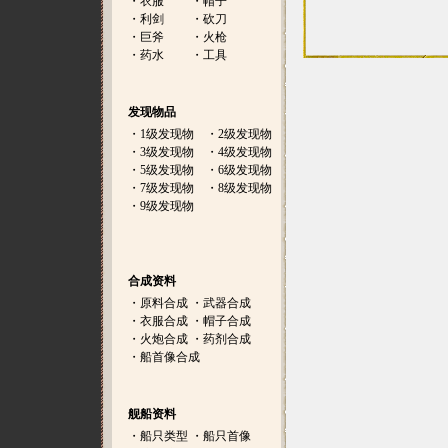
・
衣服
・
帽子
・
利剑
・
砍刀
・
巨斧
・
火枪
・
药水
・
工具
发现物品
・
1级发现物
・
2级发现物
・
3级发现物
・
4级发现物
・
5级发现物
・
6级发现物
・
7级发现物
・
8级发现物
・
9级发现物
合成资料
・
原料合成
・
武器合成
・
衣服合成
・
帽子合成
・
火炮合成
・
药剂合成
・
船首像合成
舰船资料
・
船只类型
・
船只首像