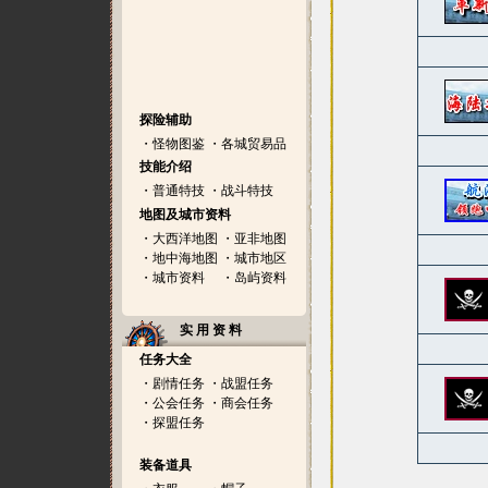
探险辅助
・
怪物图鉴
・
各城贸易品
技能介绍
・
普通特技
・
战斗特技
地图及城市资料
・
大西洋地图
・
亚非地图
・
地中海地图
・
城市地区
・
城市资料
・
岛屿资料
实 用 资 料
任务大全
・
剧情任务
・
战盟任务
・
公会任务
・
商会任务
・
探盟任务
装备道具