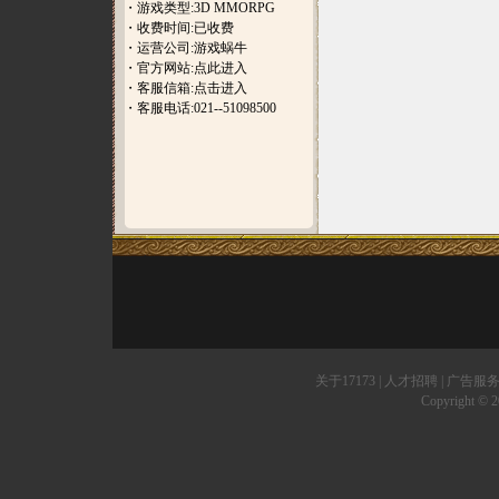
・游戏类型:3D MMORPG
・收费时间:已收费
・运营公司:游戏蜗牛
・官方网站:
点此进入
・客服信箱:
点击进入
・客服电话:021--51098500
关于17173
|
人才招聘
|
广告服
Copyright © 20