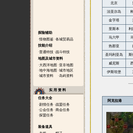
北京
法亚尔岛
金字塔
里斯本
利
探险辅助
马六甲
·
怪物图鉴
·
各城贸易品
技能介绍
热那亚
·
普通特技
·
战斗特技
圣玛利亚岛
斯
地图及城市资料
威尼斯
·
大西洋地图
·
亚非地图
·
地中海地图
·
城市地区
伊斯坦堡
·
城市资料
·
岛屿资料
实 用 资 料
任务大全
阿克拉港
·
剧情任务
·
战盟任务
·
公会任务
·
商会任务
·
探盟任务
装备道具