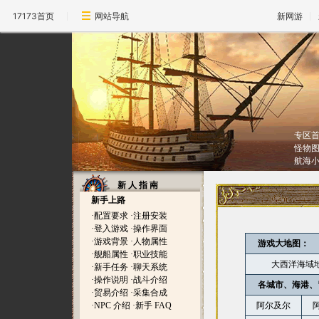
17173首页
网站导航
新网游
专区
怪物
航海
新 人 指 南
新手上路
·
配置要求
·
注册安装
·
登入游戏
·
操作界面
·
游戏背景
·
人物属性
游戏大地图：
·
舰船属性
·
职业技能
大西洋海域
·
新手任务
·
聊天系统
·
操作说明
·
战斗介绍
各城市、海港、
·
贸易介绍
·
采集合成
·
NPC 介绍
·
新手 FAQ
阿尔及尔