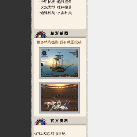
·
护甲护板
·
船只撞角
·
火炮类型
·
挂钩投器
·
炮弹种类
·
水雷种类
精 彩 截 图
更多精彩摄影
我有截图投稿
官 方 资 料
·游戏名称:航海世纪