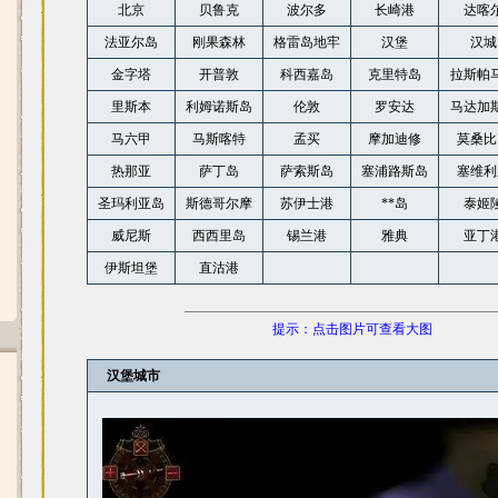
北京
贝鲁克
波尔多
长崎港
达喀
法亚尔岛
刚果森林
格雷岛地牢
汉堡
汉城
金字塔
开普敦
科西嘉岛
克里特岛
拉斯帕
里斯本
利姆诺斯岛
伦敦
罗安达
马达加
马六甲
马斯喀特
孟买
摩加迪修
莫桑比
热那亚
萨丁岛
萨索斯岛
塞浦路斯岛
塞维利
圣玛利亚岛
斯德哥尔摩
苏伊士港
**岛
泰姬
威尼斯
西西里岛
锡兰港
雅典
亚丁
伊斯坦堡
直沽港
提示：点击图片可查看大图
汉堡城市