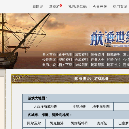
新网游
新页游
礼包/激活码
今日开服
热门页游
魔兽
天堂
专区首页
|
新手指南
|
城市资料
|
装备道具
|
技能说明
|
发 
怪物图鉴
|
舰船资料
|
合成资料
|
任务大全
|
经验心得
|
心
航海小说
|
相关下载
|
游戏截图
|
玩家帮派
|
玩家照片
|
游
王权与
航 海 世 纪---游戏地图
游戏大地图：
大西洋海域地图
亚非地图
地中海地图
各城市、海港、冒险岛地图：
阿尔及尔
阿克拉港
阿姆斯特丹
奥斯陆
巴塞罗