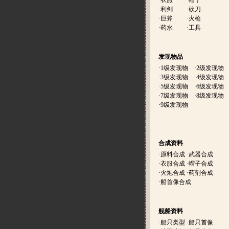
·
衣服
·
帽子
·
利剑
·
砍刀
·
巨斧
·
火枪
·
药水
·
工具
发现物品
·
1级发现物
·
2级发现物
·
3级发现物
·
4级发现物
·
5级发现物
·
6级发现物
·
7级发现物
·
8级发现物
·
9级发现物
合成资料
·
原料合成
·
武器合成
·
衣服合成
·
帽子合成
·
火炮合成
·
药剂合成
·
船首像合成
舰船资料
·
船只类型
·
船只首像