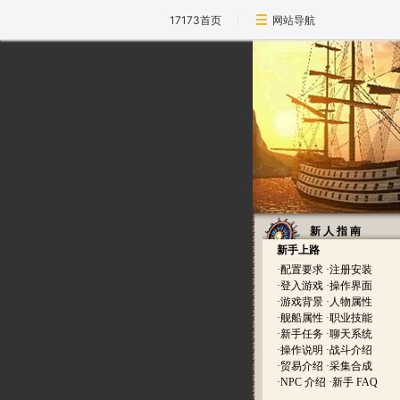
17173首页
网站导航
新 人 指 南
新手上路
·
配置要求
·
注册安装
·
登入游戏
·
操作界面
·
游戏背景
·
人物属性
·
舰船属性
·
职业技能
·
新手任务
·
聊天系统
·
操作说明
·
战斗介绍
·
贸易介绍
·
采集合成
·
NPC 介绍
·
新手 FAQ