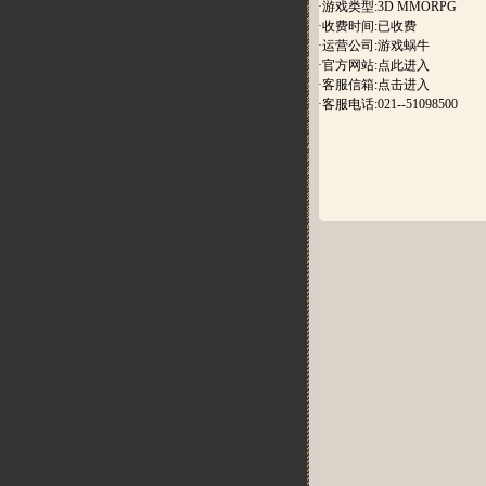
·游戏类型:3D MMORPG
·收费时间:已收费
·运营公司:游戏蜗牛
·官方网站:
点此进入
·客服信箱:
点击进入
·客服电话:021--51098500