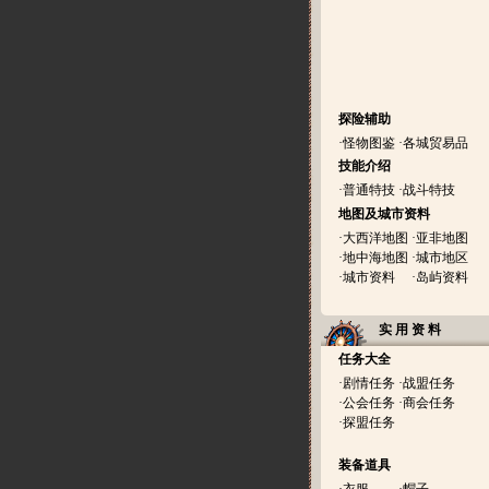
探险辅助
·
怪物图鉴
·
各城贸易品
技能介绍
·
普通特技
·
战斗特技
地图及城市资料
·
大西洋地图
·
亚非地图
·
地中海地图
·
城市地区
·
城市资料
·
岛屿资料
实 用 资 料
任务大全
·
剧情任务
·
战盟任务
·
公会任务
·
商会任务
·
探盟任务
装备道具