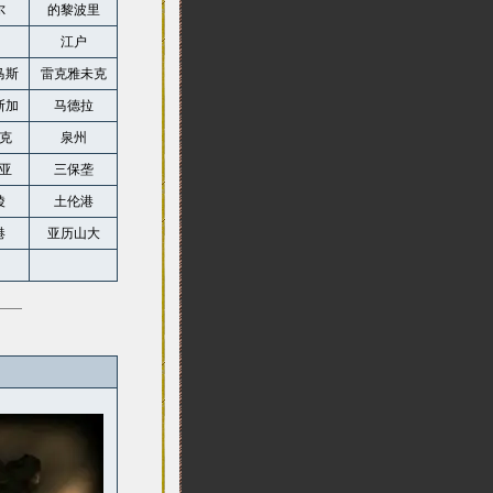
尔
的黎波里
江户
马斯
雷克雅未克
斯加
马德拉
克
泉州
亚
三保垄
陵
土伦港
港
亚历山大