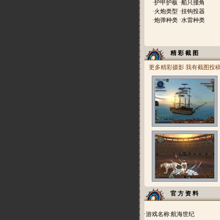
·
护甲护板
·
船只撞角
·
火炮类型
·
挂钩投器
·
炮弹种类
·
水雷种类
精 彩 截 图
更多精彩摄影
我有截图投
官 方 资 料
·游戏名称:航海世纪