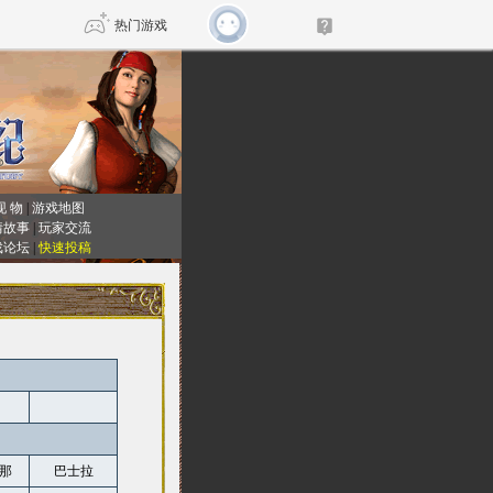
热门游戏
DNF
传奇4
剑网3旗舰版
新天龙八部
现 物
|
游戏地图
情故事
|
玩家交流
戏论坛
|
快速投稿
自由
诛仙世界
仙剑世界
那
巴士拉