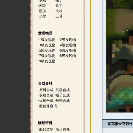
·
衣服
·
帽子
·
利剑
·
砍刀
·
巨斧
·
火枪
·
药水
·
工具
发现物品
·
1级发现物
·
2级发现物
·
3级发现物
·
4级发现物
·
5级发现物
·
6级发现物
·
7级发现物
·
8级发现物
·
9级发现物
合成资料
·
原料合成
·
武器合成
·
衣服合成
·
帽子合成
·
火炮合成
·
药剂合成
·
船首像合成
舰船资料
雷克雅未克郊外
·
船只类型
·
船只首像