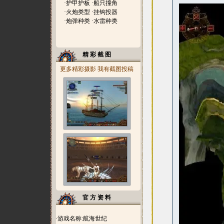
·
护甲护板
·
船只撞角
·
火炮类型
·
挂钩投器
·
炮弹种类
·
水雷种类
精 彩 截 图
更多精彩摄影
我有截图投稿
官 方 资 料
·游戏名称:航海世纪