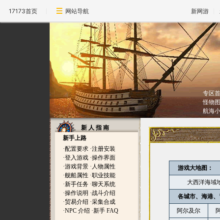
17173首页
网站导航
新网游
专区
怪物
航海
新 人 指 南
新手上路
·
配置要求
·
注册安装
·
登入游戏
·
操作界面
·
游戏背景
·
人物属性
游戏大地图：
·
舰船属性
·
职业技能
大西洋海域
·
新手任务
·
聊天系统
·
操作说明
·
战斗介绍
各城市、海港、
·
贸易介绍
·
采集合成
·
NPC 介绍
·
新手 FAQ
阿尔及尔