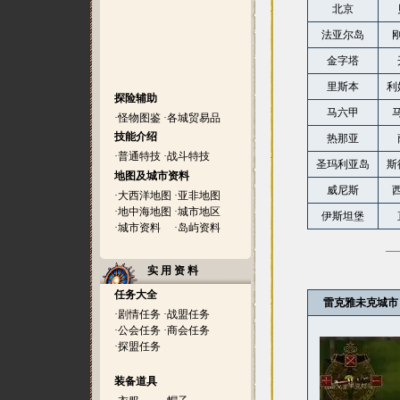
北京
法亚尔岛
金字塔
里斯本
利
探险辅助
马六甲
·
怪物图鉴
·
各城贸易品
技能介绍
热那亚
·
普通特技
·
战斗特技
圣玛利亚岛
斯
地图及城市资料
威尼斯
·
大西洋地图
·
亚非地图
·
地中海地图
·
城市地区
伊斯坦堡
·
城市资料
·
岛屿资料
实 用 资 料
任务大全
雷克雅未克城市
·
剧情任务
·
战盟任务
·
公会任务
·
商会任务
·
探盟任务
装备道具