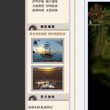
·
护甲护板
·
船只撞角
·
火炮类型
·
挂钩投器
·
炮弹种类
·
水雷种类
精 彩 截 图
更多精彩摄影
我有截图投稿
官 方 资 料
·游戏名称:航海世纪