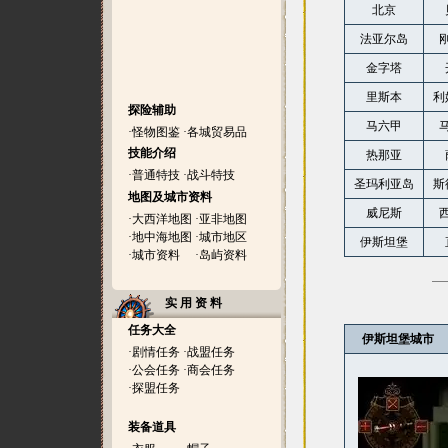
北京
法亚尔岛
金字塔
里斯本
利
探险辅助
马六甲
·
怪物图鉴
·
各城贸易品
技能介绍
热那亚
·
普通特技
·
战斗特技
圣玛利亚岛
斯
地图及城市资料
威尼斯
·
大西洋地图
·
亚非地图
·
地中海地图
·
城市地区
伊斯坦堡
·
城市资料
·
岛屿资料
实 用 资 料
任务大全
伊斯坦堡城市
·
剧情任务
·
战盟任务
·
公会任务
·
商会任务
·
探盟任务
装备道具