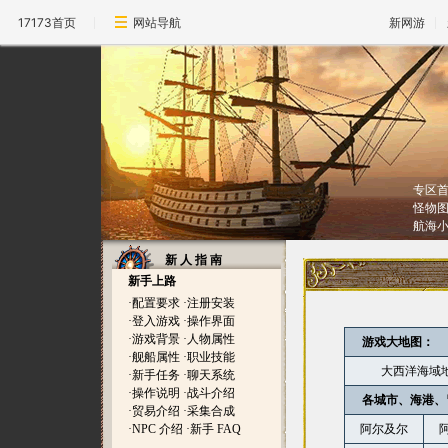
17173首页
网站导航
新网游
专区
怪物
航海
新 人 指 南
新手上路
·
配置要求
·
注册安装
·
登入游戏
·
操作界面
·
游戏背景
·
人物属性
游戏大地图：
·
舰船属性
·
职业技能
大西洋海域
·
新手任务
·
聊天系统
·
操作说明
·
战斗介绍
各城市、海港、
·
贸易介绍
·
采集合成
·
NPC 介绍
·
新手 FAQ
阿尔及尔