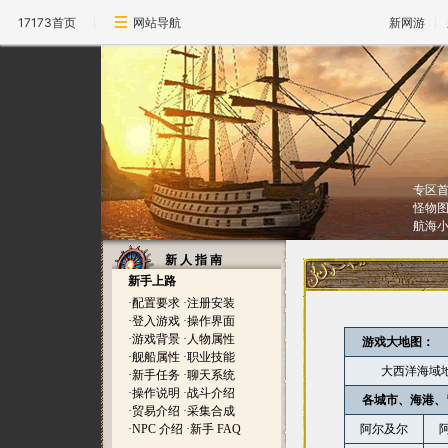
17173首页
网站导航
新网游
专区
怪物
航海
新 人 指 南
新手上路
·
配置要求
·
注册安装
·
登入游戏
·
操作界面
·
游戏背景
·
人物属性
游戏大地图：
·
舰船属性
·
职业技能
大西洋海域
·
新手任务
·
聊天系统
·
操作说明
·
战斗介绍
各城市、海港、
·
贸易介绍
·
采集合成
·
NPC 介绍
·
新手 FAQ
阿尔及尔