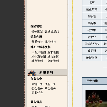
北京
法亚尔岛
金字塔
里斯本
利
探险辅助
马六甲
·
怪物图鉴
·
各城贸易品
技能介绍
热那亚
·
普通特技
·
战斗特技
圣玛利亚岛
斯
地图及城市资料
威尼斯
·
大西洋地图
·
亚非地图
·
地中海地图
·
城市地区
伊斯坦堡
·
城市资料
·
岛屿资料
实 用 资 料
任务大全
巴士拉港
·
剧情任务
·
战盟任务
·
公会任务
·
商会任务
·
探盟任务
装备道具