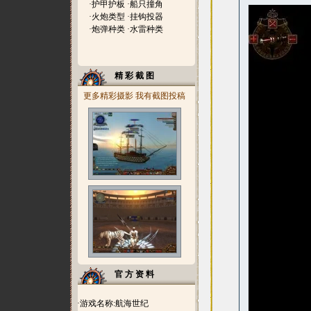
·
护甲护板
·
船只撞角
·
火炮类型
·
挂钩投器
·
炮弹种类
·
水雷种类
精 彩 截 图
更多精彩摄影
我有截图投稿
官 方 资 料
·游戏名称:航海世纪