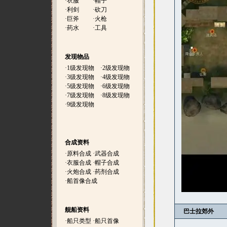
·
衣服
·
帽子
·
利剑
·
砍刀
·
巨斧
·
火枪
·
药水
·
工具
发现物品
·
1级发现物
·
2级发现物
·
3级发现物
·
4级发现物
·
5级发现物
·
6级发现物
·
7级发现物
·
8级发现物
·
9级发现物
合成资料
·
原料合成
·
武器合成
·
衣服合成
·
帽子合成
·
火炮合成
·
药剂合成
·
船首像合成
舰船资料
巴士拉郊外
·
船只类型
·
船只首像